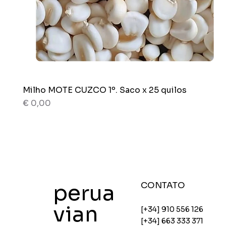
Milho MOTE CUZCO 1º. Saco x 25 quilos
Visualização rápida
Preço
€ 0,00
80 g
Novedad
Saco x 5 quilos
Saco x 5 quilos
Saco x 25 quilos
perua
CONTATO
vian
[+34] 910 556 126
[+34] 663 333 371