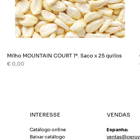
Milho MOUNTAIN COURT 1º. Saco x 25 quilos
Visualização rápida
Preço
€ 0,00
Novedad
Saco x 5 quilos
Saco x 5 quilos
Saco x 25 quilos
INTERESSE
VENDAS
Catálogo online
Espanha:
Baixar catálogo
ventas@peruv