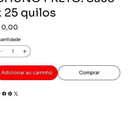
x 25 quilos
ço
 0,00
uantidade
Adicionar ao carrinho
Comprar