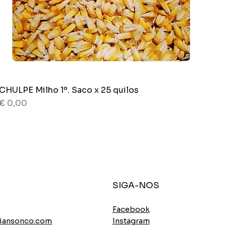
CHULPE Milho 1º. Saco x 25 quilos
Visualização rápida
Preço
€ 0,00
80 g
Novedad
Saco x 5 quilos
Saco x 10 quilos
SIGA-NOS
Facebook
Instagram
iansonco.com