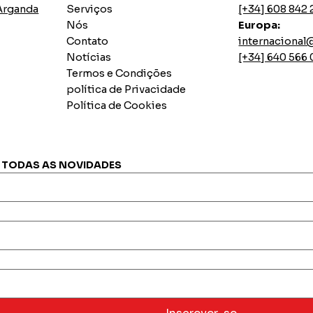
 Arganda
Serviços
[+34] 608 842 
Nós
Europa:
Contato
internaciona
Notícias
[+34] 640 566
Termos e Condições
política de Privacidade
Política de Cookies
BATATA AMARELA SECA. Saco x 5 quilos.
TRIGO DESLIZADO. Saco x 5 quilos
ARROZ "Pacasmayo" superior. Saco x 25 quilos.
Pisco Sarcay selecto puro quebranta
Visualização rápida
Visualização rápida
Visualização rápida
Visualização rápida
Preço
Preço
Preço
Preço
€ 0,00
€ 0,00
€ 0,00
€ 0,00
R TODAS AS NOVIDADES