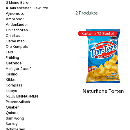
3 kleine Bären
4 Jahreszeiten Gewürze
2 Produkte
Ajinomoto
Ambrosoli
Andenländer
Chilischoten
Karton x 72 Beutel
Chizitos
Dame mag
Die Kumpels
Feld
Frühling
Getreide
Heiliger Josef
Kasino
Kikko
Kompass
Natürliche Torten
Libbys
NEUE EINNAHMEN
Provenzalisch
Quäker
Quinoa
Sam wong
Sarcay
Schmiegen