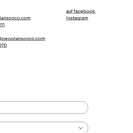
auf facebook.
Instagram
iansonco.com
211
l@peruviansonco.com
 070