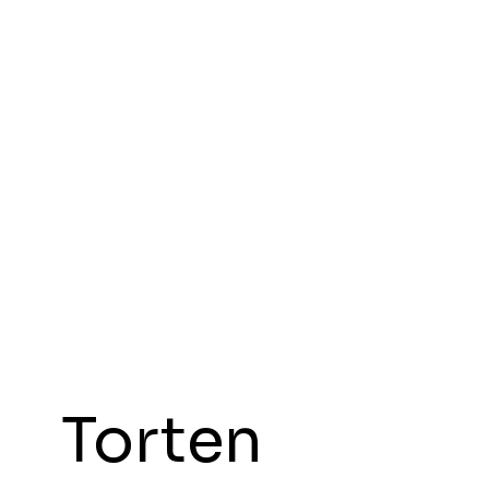
atalog
Dienstleistungen
Uns
Kontakt
Katalog her
Torten