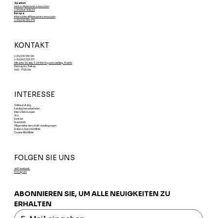
Spanien:
ventas@peruviansonco.com
[+34] 608 842 211
Europa:
internacional@peruviansonco.com
[+34] 640 566 070
KONTAKT
[+34] 910 556 126
[+34] 663 333 371
Alicante Straße, 5. 28500 Arganda del Rey. Madrid
Montag bis Freitag
9:00 - 17:00 Uhr
INTERESSE
Online-Katalog
Katalog herunterladen
Dienstleistungen
Uns
Kontakt
Nachricht
Allgemeine Geschäftsbedingungen
Datenschutzrichtlinie
Cookie-Richtlinie
FOLGEN SIE UNS
auf facebook.
Instagram
ABONNIEREN SIE, UM ALLE NEUIGKEITEN ZU 
ERHALTEN