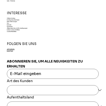
9:00 - 17:00 Uhr
INTERESSE
Online-Katalog
Katalog herunterladen
Dienstleistungen
Uns
Kontakt
Nachricht
Allgemeine Geschäftsbedingungen
Datenschutzrichtlinie
Cookie-Richtlinie
FOLGEN SIE UNS
auf facebook.
Instagram
ABONNIEREN SIE, UM ALLE NEUIGKEITEN ZU 
ERHALTEN
Art des Kunden
Aufenthaltsland