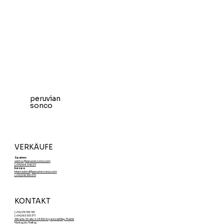
peruvian
sonco
VERKÄUFE
Spanien:
ventas@peruviansonco.com
[+34] 608 842 211
Europa:
internacional@peruviansonco.com
[+34] 640 566 070
KONTAKT
[+34] 910 556 126
[+34] 663 333 371
Alicante Straße, 5. 28500 Arganda del Rey. Madrid
Montag bis Freitag