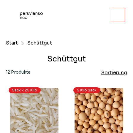
peruvianso
nco
Start
Schüttgut
Schüttgut
12 Produkte
Sortierung
Sack x 25 Kilo
5 Kilo Sack