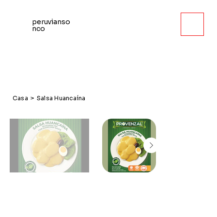
peruvianso
nco
Casa
>
Salsa Huancaína