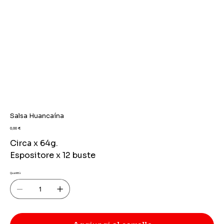
Salsa Huancaína
Prezzo
0,00 €
Circa x 64g.
Espositore x 12 buste
Quantità