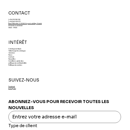
CONTACT
[+34] 910 556 126
[+34] 663 333 371
Rue d'Alicante, 5. 28500 Arganda del Rey. Madrid
Du lundi au vendredi
9h00 - 17h00
INTÉRÊT
Catalogue en ligne
Télécharger le catalogue
Services
Nous
Contact
Nouvelles
Conditions générales
politique de confidentialité
Politique de cookies
SUIVEZ-NOUS
Facebook
Instagram
ABONNEZ-VOUS POUR RECEVOIR TOUTES LES 
NOUVELLES
Type de client