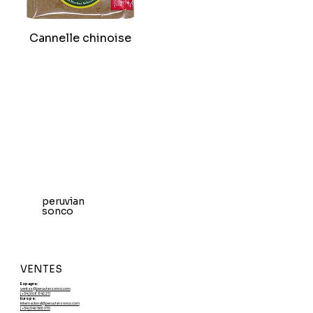
Cannelle chinoise
peruvian
sonco
VENTES
Espagne:
ventas@peruviansonco.com
[+34] 608 842 211
Europe:
internacional@peruviansonco.com
[+34] 640 566 070