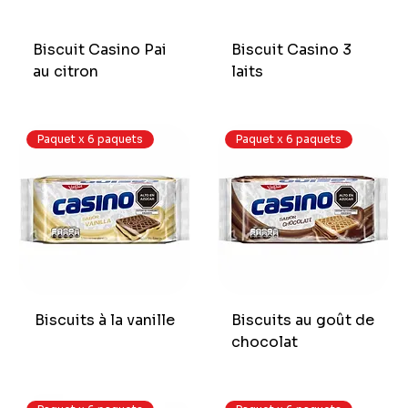
Biscuit Casino Pai
Biscuit Casino 3
au citron
laits
Paquet x 6 paquets
Paquet x 6 paquets
Biscuits à la vanille
Biscuits au goût de
chocolat