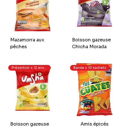
Mazamorra aux
Boisson gazeuse
pêches
Chicha Morada
Présentoir x 12 enveloppes
Bande x 10 sachets
Boisson gazeuse
Amis épicés