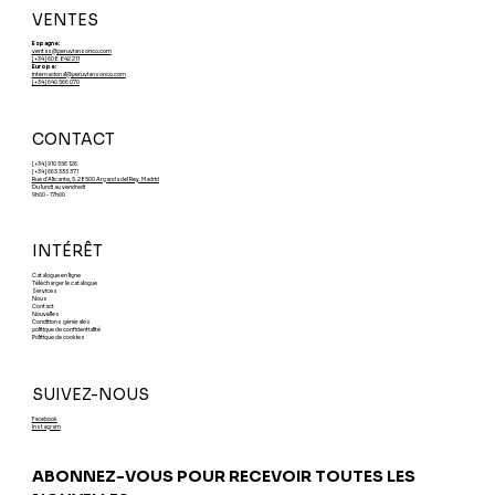
VENTES
Espagne:
ventas@peruviansonco.com
[+34] 608 842 211
Europe:
internacional@peruviansonco.com
[+34] 640 566 070
CONTACT
[+34] 910 556 126
[+34] 663 333 371
Rue d'Alicante, 5. 28500 Arganda del Rey. Madrid
Du lundi au vendredi
9h00 - 17h00
INTÉRÊT
Catalogue en ligne
Télécharger le catalogue
Services
Nous
Contact
Nouvelles
Conditions générales
politique de confidentialité
Politique de cookies
SUIVEZ-NOUS
Facebook
Instagram
ABONNEZ-VOUS POUR RECEVOIR TOUTES LES 