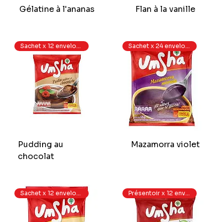
Gélatine à l'ananas
Flan à la vanille
Sachet x 12 enveloppes
Sachet x 24 enveloppes
Pudding au
Mazamorra violet
chocolat
Sachet x 12 enveloppes
Présentoir x 12 enveloppes