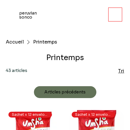
peruvian
sonco
Accueil
Printemps
Printemps
43 articles
Tri
Articles précédents
Sachet x 12 enveloppes
Sachet x 12 enveloppes