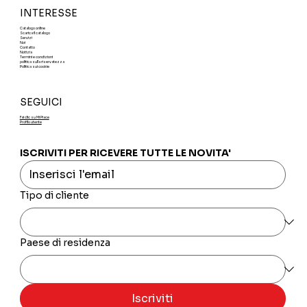
INTERESSE
Catalogo online
Scarica il catalogo
Servizi
Noi
Contatto
Notizia
Termini e condizioni
politica sulla riservatezza
Politica sui cookie
SEGUICI
Fai clic su Mi Piace
Profilo utente
ISCRIVITI PER RICEVERE TUTTE LE NOVITA'
Tipo di cliente
Paese di residenza
Iscriviti