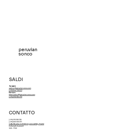
peruvian
sonco
SALDI
Spagna:
ventas@peruviansonco.com
[+34] 608 842 211
Europa:
internacional@peruviansonco.com
[+34] 640 566 070
CONTATTO
[+34] 910 556 126
[+34] 663 333 371
Calle Alicante, 5. 28500 Arganda del Rey. Madrid
Dal lunedì al venerdì
9:00 - 17:00