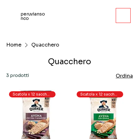
peruvianso
nco
Home
Quacchero
Quacchero
3 prodotti
Ordina
Scatola x 12 sacchetti
Scatola x 12 sacchetti