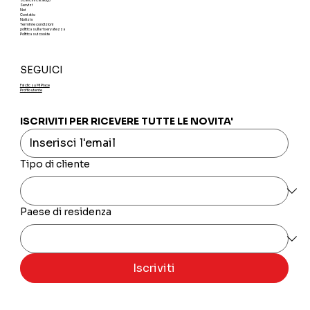
Scarica il catalogo
Servizi
Noi
Contatto
Notizia
Termini e condizioni
politica sulla riservatezza
Politica sui cookie
SEGUICI
Fai clic su Mi Piace
Profilo utente
ISCRIVITI PER RICEVERE TUTTE LE NOVITA'
Tipo di cliente
Paese di residenza
Iscriviti