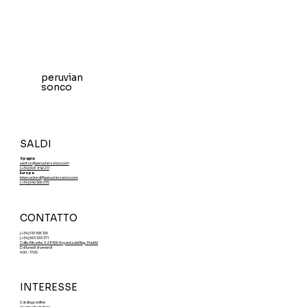
peruvian
sonco
SALDI
Spagna:
ventas@peruviansonco.com
[+34] 608 842 211
Europa:
internacional@peruviansonco.com
[+34] 640 566 070
CONTATTO
[+34] 910 556 126
[+34] 663 333 371
Calle Alicante, 5. 28500 Arganda del Rey. Madrid
Dal lunedì al venerdì
9:00 - 17:00
INTERESSE
Catalogo online