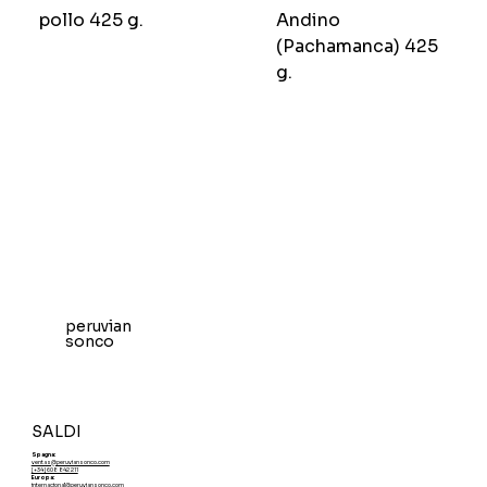
pollo 425 g.
Andino
(Pachamanca) 425
g.
peruvian
sonco
SALDI
Spagna:
ventas@peruviansonco.com
[+34] 608 842 211
Europa:
internacional@peruviansonco.com