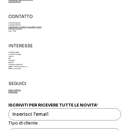
[+34] 640 566 070
CONTATTO
[+34] 910 556 126
[+34] 663 333 371
Calle Alicante, 5. 28500 Arganda del Rey. Madrid
Dal lunedì al venerdì
9:00 - 17:00
INTERESSE
Catalogo online
Scarica il catalogo
Servizi
Noi
Contatto
Notizia
Termini e condizioni
politica sulla riservatezza
Politica sui cookie
SEGUICI
Fai clic su Mi Piace
Profilo utente
ISCRIVITI PER RICEVERE TUTTE LE NOVITA'
Tipo di cliente