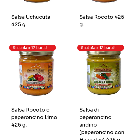
Salsa Uchucuta
Salsa Rocoto 425
425 g.
g.
Scatola x 12 barattoli
Scatola x 12 barattoli
Salsa Rocoto e
Salsa di
peperoncino Limo
peperoncino
425 g.
andino
(peperoncino con
Huacatay) 425 g.